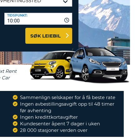
TER OG
TIDSPUNKT:
DSPARTNERE
10:00
INN HER
SØK LEIEBIL
Sammenlign selskaper for å få beste rate
Ingen avbestillingsavgift opp til 48 timer
før avhenting
Ingen kredittkortavgifter
Kundesenter åpent 7 dager i uken
28 000 stasjoner verden over