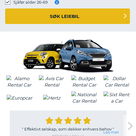
Sjåfør alder 26-69
SØK LEIEBIL
"
Effektivt selskap, som dekker enhvers behov
"
Les mer
T