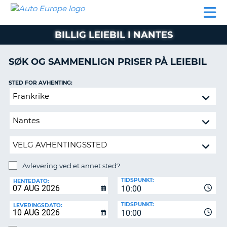
AUTO
LEIEBIL
LEASING
LEIE
EUROPE
LEIEBIL
AV BIL I
PARTNER
SUPPORT
BOBIL
LEASING
EUROPA
BILLIG LEIEBIL I NANTES
AV
BIL
AP
I
SØK OG SAMMENLIGN PRISER PÅ LEIEBIL
EUROPA
STED FOR AVHENTING:
R
LEIE
G
BOBIL
Avlevering
ved
PARTNER
et
annet
SUPPORT
sted?
MITT
MEDLEMSSKAP
Avlevering ved et annet sted?
AVLEVERINGSSTED:
ADMINISTRER
TIDSPUNKT:
HENTEDATO:
MIN
10:00
BOOKING
TIDSPUNKT:
LEVERINGSDATO:
10:00
NORGE