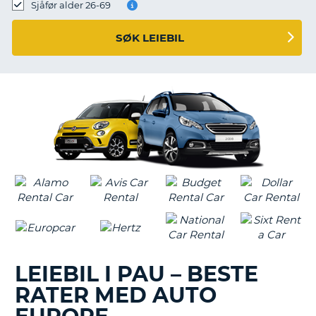
Sjåfør alder 26-69
SØK LEIEBIL
LEIEBIL I PAU – BESTE
RATER MED AUTO
T