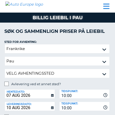
AUTO
LEIEBIL
LEASING
LEIE
EUROPE
LEIEBIL
AV BIL I
PARTNER
SUPPORT
BOBIL
LEASING
EUROPA
BILLIG LEIEBIL I PAU
AV
BIL
AP
I
SØK OG SAMMENLIGN PRISER PÅ LEIEBIL
EUROPA
STED FOR AVHENTING:
R
LEIE
G
BOBIL
Avlevering
ved
PARTNER
et
annet
SUPPORT
sted?
MITT
MEDLEMSSKAP
Avlevering ved et annet sted?
AVLEVERINGSSTED:
ADMINISTRER
TIDSPUNKT:
HENTEDATO:
MIN
10:00
BOOKING
TIDSPUNKT:
LEVERINGSDATO:
10:00
NORGE