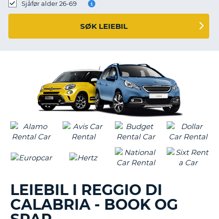
Sjåfør alder 26-69
SØK LEIEBIL
LEIEBIL I REGGIO DI
CALABRIA - BOOK OG
T