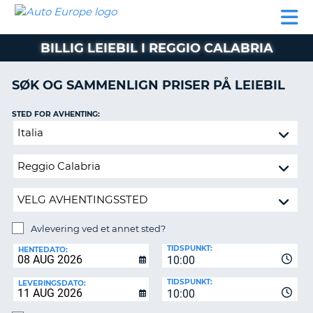
AUTO
LEIEBIL
LEASING
LEIE
EUROPE
LEIEBIL
AV BIL I
PARTNER
SUPPORT
BOBIL
LEASING
EUROPA
BILLIG LEIEBIL I REGGIO CALABRIA
AV
BIL
AP
I
SØK OG SAMMENLIGN PRISER PÅ LEIEBIL
EUROPA
STED FOR AVHENTING:
R
LEIE
G
BOBIL
Avlevering
ved
PARTNER
et
annet
SUPPORT
sted?
MITT
MEDLEMSSKAP
Avlevering ved et annet sted?
AVLEVERINGSSTED:
ADMINISTRER
TIDSPUNKT:
HENTEDATO:
MIN
10:00
BOOKING
TIDSPUNKT:
LEVERINGSDATO:
10:00
NORGE