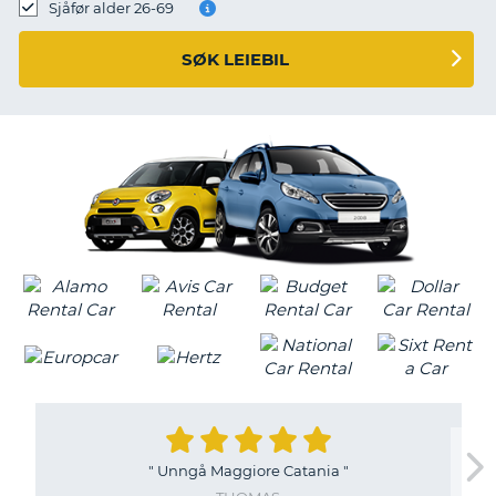
Sjåfør alder 26-69
SØK LEIEBIL
"
Unngå Maggiore Catania
"
T