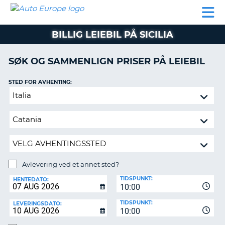
AUTO
LEIEBIL
LEASING
LEIE
EUROPE
LEIEBIL
AV BIL I
PARTNER
SUPPORT
BOBIL
LEASING
EUROPA
BILLIG LEIEBIL PÅ SICILIA
AV
BIL
AP
I
SØK OG SAMMENLIGN PRISER PÅ LEIEBIL
EUROPA
STED FOR AVHENTING:
R
LEIE
G
BOBIL
Avlevering
ved
PARTNER
et
annet
SUPPORT
sted?
MITT
MEDLEMSSKAP
Avlevering ved et annet sted?
AVLEVERINGSSTED:
ADMINISTRER
TIDSPUNKT:
HENTEDATO:
MIN
10:00
BOOKING
TIDSPUNKT:
LEVERINGSDATO:
10:00
NORGE